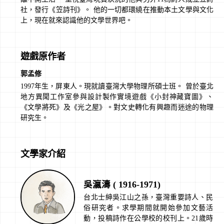
社，發行《笠詩刊》。 他的一切都環繞在推動本土文學與文化
上，現在就來認識他的文學世界吧。
遊戲原作者
郭孟修
1997年生，屏東人。現就讀臺灣大學物理所碩士班。 曾於臺北
地方異聞工作室參與設計製作實境遊戲《小封神藏寶圖》、
《文學將死》及《光之屋》。對文史轉化有興趣而迷途的物理
研究生。
文學家介紹
吳瀛濤
(
1916-1971
)
台北士紳吳江山之孫，臺灣重要詩人、民
俗研究者。求學期間就開始參加文藝活
動，投稿詩作在公學校的校刊上。21歲時