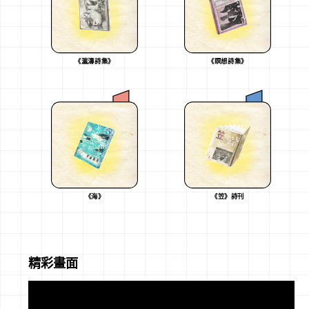
《瀛濤詩集》
《瞑想詩集》
《海》
《笠》詩刊
精彩畫面