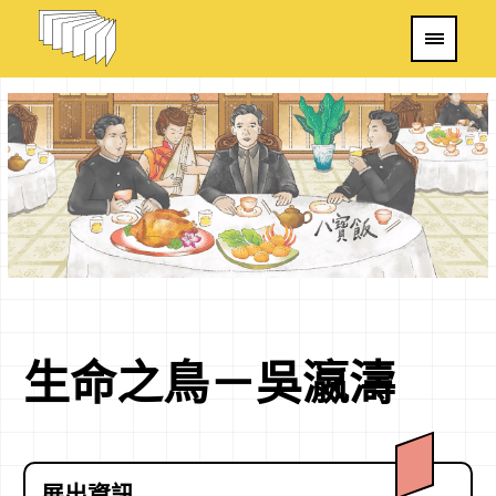
生命之鳥－吳瀛濤
展出資訊