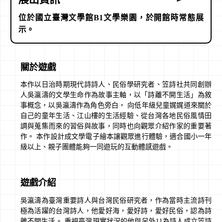
位於國立臺灣文學館B1文學樂園，於開館時常態展
示。
關於遊戲
本作以日治時期現代詩詩人、民俗學研究者、笠詩社共同創辦
人吳瀛濤的文學生命作為故事主軸，以「詩離不開生活」為敘
事概念，以吳瀛濤作為角色旁白， 向低年級兒童娓娓道來關於
自己的童年生活、江山樓的生活經驗、從台灣各地民俗風情田
調與蒐集而來的習俗與故事，同時也向觀眾介紹作家的重要著
作。 本作設計成文學電子繪本讓觀眾進行體驗，適合國小一年
級以上、親子團體能夠一同遊玩的互動體感遊戲。
遊戲介紹
吳瀛濤為臺灣重要詩人與台灣民俗研究者，作為當時主流詩刊
極為活躍的台灣詩人，他愛好海，愛好詩，愛好民俗，認為詩
離不開生活。 重視臺灣現實狀況的他與另外11為詩人成立笠詩